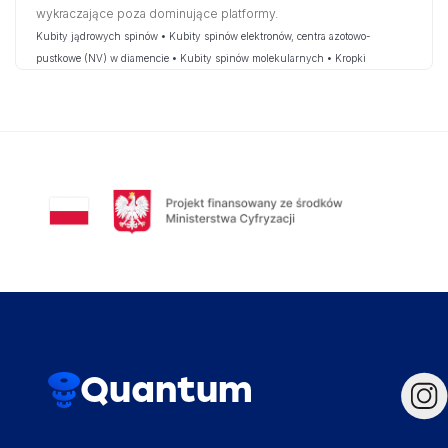
wykraczające poza dominujące platformy.
Kubity jądrowych spinów • Kubity spinów elektronów, centra azotowo-
pustkowe (NV) w diamencie • Kubity spinów molekularnych • Kropki
kwantowe półprzewodnikowe • Topologiczne kubity
Quantum