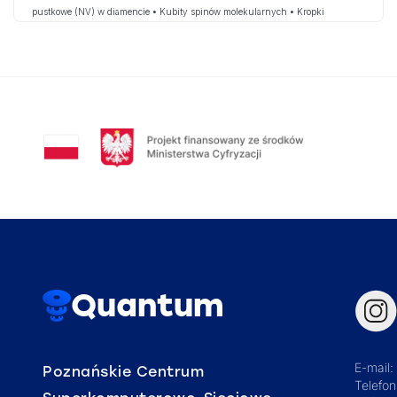
pustkowe (NV) w diamencie • Kubity spinów molekularnych • Kropki
kwantowe półprzewodnikowe • Topologiczne kubity
Quantum
E-mail:
Poznańskie Centrum
Telefo