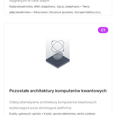
magnetyzm w ciele stałym.
Nadprzewodnictwo, efekt Josepshona, złącza Josephsona • Teoria
półprzewodników • Właściwości (struktura pasmowa, transport elektryczny,
właściwości optyczne, magnetyzm)
C1
Pozostałe architektury komputerów kwantowych
Odkryj alternatywne architektury komputerów kwantowych
wykraczające poza dominujące platformy.
Kubity jądrowych spinów • Kubity spinów elektronów, centra azotowo-