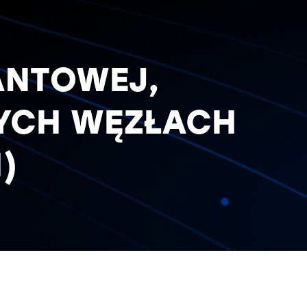
ANTOWEJ,
NYCH WĘZŁACH
)