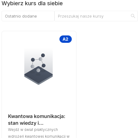
Wybierz kurs dla siebie
A2
Kwantowa komunikacja:
stan wiedzy i
zastosowania
Wejdź w świat praktycznych
wdrożeń kwantowej komunikacji w