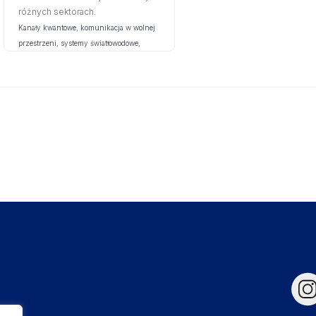
różnych sektorach.
Kanały kwantowe, komunikacja w wolnej
przestrzeni, systemy światłowodowe,
systemy satelitarne • Ochrona danych
kwantowych (szyfrowanie,
uwierzytelnianie), zaawansowane
prymitywy (dane nieklonowalne,
pieniądz kwantowy) • Pełna sieć
komunikacji kwantowej, sieci QKD oparte
na zaufanych węzłach (bezpieczny
przesył danych)