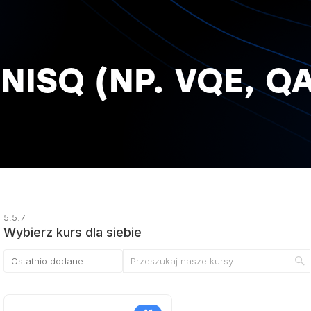
ISQ (NP. VQE, Q
5.5.7
Wybierz kurs dla siebie