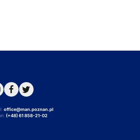
l:
office@man.poznan.pl
on:
(+48) 61 858-21-02