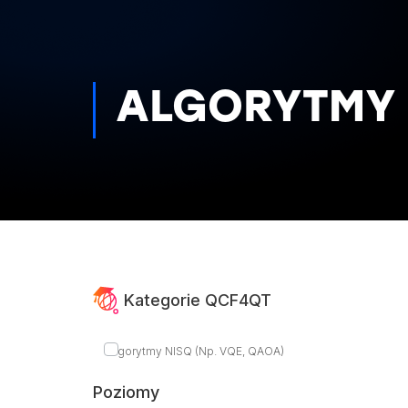
ALGORYTMY N
Kategorie QCF4QT
Algorytmy NISQ (np. VQE, QAOA)
Poziomy