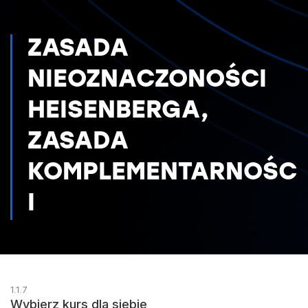
ZASADA
NIEOZNACZONOŚCI
HEISENBERGA,
ZASADA
KOMPLEMENTARNOŚC
I
1.1.7
Wybierz kurs dla siebie