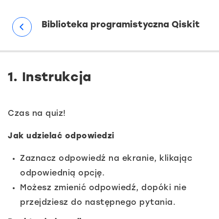
pomiarze
Biblioteka programistyczna Qiskit
2.
Interpretacja
1. Instrukcja
wyników
Czas na quiz!
3.
Wizualizacja
Jak udzielać odpowiedzi
wyników
Zaznacz odpowiedź na ekranie, klikając
odpowiednią opcję.
7.
Możesz zmienić odpowiedź, dopóki nie
SŁOWNICZEK
przejdziesz do następnego pytania.