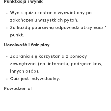
Punktacja i wynik
1.
Podstawowe
Wynik quizu zostanie wyświetlony po
pojęcia
zakończeniu wszystkich pytań.
Za każdą poprawną odpowiedź otrzymasz 1
punkt.
8.
PODSUMOWANIE
Uczciwość i fair play
Zabrania się korzystania z pomocy
1.
zewnętrznej (np. internetu, podręczników,
Podsumowanie
innych osób).
kursu
Quiz jest indywidualny.
Powodzenia!
2.
Notebook:
przykłady