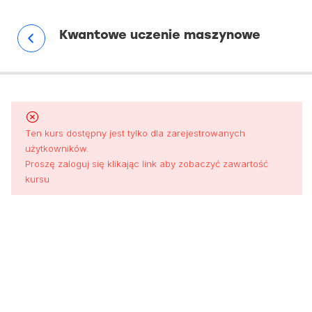
Kwantowe uczenie maszynowe
2.
Kwantowa
maszyna
wektorów
nośnych
Ten kurs dostępny jest tylko dla zarejestrowanych
użytkowników.
Proszę zaloguj się klikając link aby zobaczyć zawartość
5. CZĘŚĆ
kursu
PRAKTYCZNA
—
KWANTOWA
MASZYNA
WEKTORÓW
NOŚNYCH
1.