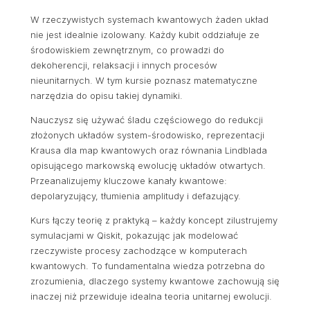
W rzeczywistych systemach kwantowych żaden układ
nie jest idealnie izolowany. Każdy kubit oddziałuje ze
środowiskiem zewnętrznym, co prowadzi do
dekoherencji, relaksacji i innych procesów
nieunitarnych. W tym kursie poznasz matematyczne
narzędzia do opisu takiej dynamiki.
Nauczysz się używać śladu częściowego do redukcji
złożonych układów system-środowisko, reprezentacji
Krausa dla map kwantowych oraz równania Lindblada
opisującego markowską ewolucję układów otwartych.
Przeanalizujemy kluczowe kanały kwantowe:
depolaryzujący, tłumienia amplitudy i defazujący.
Kurs łączy teorię z praktyką – każdy koncept zilustrujemy
symulacjami w Qiskit, pokazując jak modelować
rzeczywiste procesy zachodzące w komputerach
kwantowych. To fundamentalna wiedza potrzebna do
zrozumienia, dlaczego systemy kwantowe zachowują się
inaczej niż przewiduje idealna teoria unitarnej ewolucji.